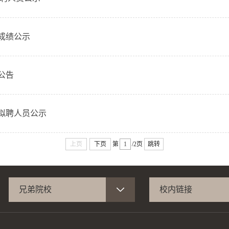
成绩公示
公告
员拟聘人员公示
上页
下页
第
/2页
跳转
兄弟院校
校内链接