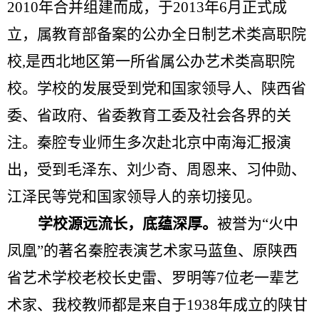
2010
年合并组建而成，于
2013
年
6
月正式成
立，属教育部备案的公办全日制艺术类高职院
校
,
是西北地区第一所省属公办艺术类高职院
校。
学校的发展受到党和国家领导人、陕西省
委、省政府、省委教育工委及社会各界的关
注。秦腔专业师生多次赴北京中南海汇报演
出，受到毛泽东、刘少奇、周恩来、习仲勋、
江泽民等党和国家领导人的亲切接见。
学校源远流长，底蕴深厚。
被誉为“火中
凤凰”的著名秦腔表演艺术家马蓝鱼、原陕西
省艺术学校老校长史雷、罗明等7位老一辈艺
术家、我校教师都是来自于1938年成立的陕甘