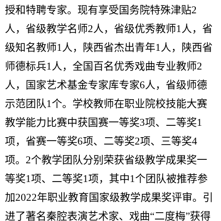
授和特聘专家。现有享受国务院特殊津贴
2
人，省级教学名师
2
人，省级优秀教师
1
人，省
级知名教师
1
人，陕西省杰出青年
1
人，陕西省
师德标兵
1
人，全国百名优秀戏曲专业教师
2
人，国家艺术基金专家库专家
6
人，省级师德
示范团队
1
个。学校教师在职业院校技能大赛
教学能力比赛中获国赛一等奖
3
项、二等奖
1
项，省赛一等奖
6
项、二等奖
2
项、三等奖
4
项。
2
个教学团队分别荣获省级教学成果奖一
等奖
1
项、二等奖
1
项，其中
1
个团队被推荐参
加
2022
年职业教育国家级教学成果奖评审。引
进了著名秦腔表演艺术家、戏曲“二度梅”获得