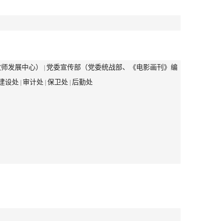
教师发展中心）
党委宣传部（党委统战部、《电影画刊》编
|
建设处
审计处
保卫处
后勤处
|
|
|