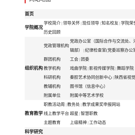
首页
学校简介
领导关怀
现任领导
知名校友
学院荣
|
|
|
|
学院概况
历史回顾
党政办公室（国际合作与交流处、
党政管理机构
辑部）
纪律检查室(党委巡察办公室
|
群团机构
工会
团委
|
组织机构
教学机构
戏曲学院
影视传媒学院
舞蹈学院
|
|
科研机构
秦腔艺术协同创新中心
陕西省视
|
教辅机构
图书馆（信息中心）
附属单位
附属中等艺术学校
职教活动周
教务处
教学成果奖申报网站
|
|
教育教学
线上教学平台
超星
智慧职教
|
主题教育
上级精神
工作动态
|
科学研究