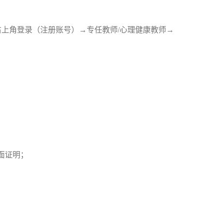
x.do）→右上角登录（注册账号）→
专任教师
/心理健康
教师
→
面证明；