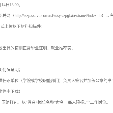
月
14
日
18:00
。
rszp.sxavc.com/rsfw/sys/zpglxt/extranet/inde
形式上传以下材料扫描件：
校出具的按期正常毕业证明、就业推荐表；
奖情况证明；
供任职单位（学院或学校职能部门）负责人签名并加盖公章的书
附件中下载）。
格式）压缩打包，以“姓名+岗位名称”命名。每人限报1个工作岗位。