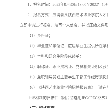
1．报名时间：2022年
9
月
30
日
18:00
至
2022年
10
2．报名方式：应聘者从陕西艺术职业学院人才招聘网（http://
立即申请进行报名，填写个人信息，并以压缩文件
（
1）身份证；
（
2）毕业证和学位证，应届毕业生提供所在学
（
3）本科和研究生阶段成绩单；
（
4）职称证、职业资格证、党员相关证明及获
（
5）兼职辅导员或主要学生干部工作经历须提
（
6）《陕西艺术职业学院招聘报名表》（请在
上述材料的扫描件（图片请选用
JPG/JPEG