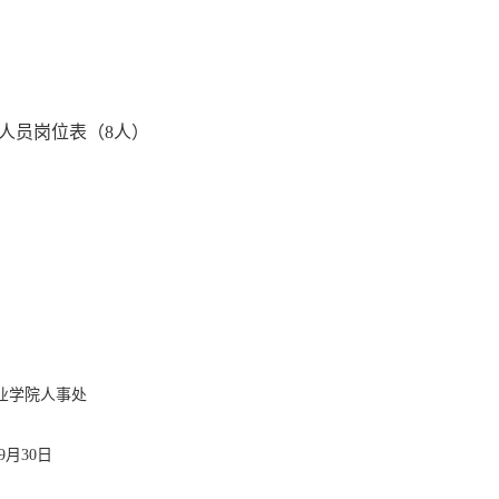
人员岗位表（
8
人）
业学院人事处
9
月
30
日