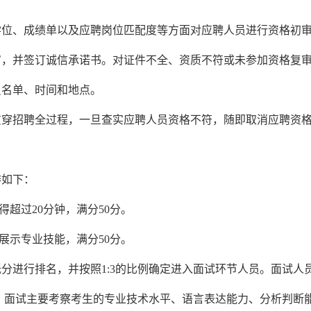
学位、成绩单以及应聘岗位匹配度等方面对应聘人员进行资格初
审，并签订诚信承诺书。对证件不全、资质不符或未参加资格复
员名单、时间和地点。
贯穿招聘全过程，一旦查实应聘人员资格不符，随即取消应聘资
排如下：
得超过
20分钟
，
满分
50分。
展示专业技能，满分50分。
低分进行排名，并按照
1:3的比例确定进入面试环节人员
。面试人
60分。面试主要考察考生的专业技术水平、语言表达能力、分析判