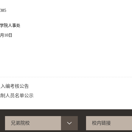
6385
学院人事处
4月10日
员入编考核公告
编制人员名单公示
兄弟院校
校内链接