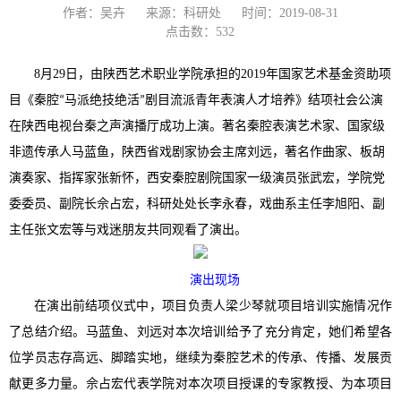
作者：吴卉
来源：科研处
时间：2019-08-31
点击数：
532
8月29日，由陕西艺术职业学院承担的2019年国家艺术基金资助项
目
结项社会公演
《秦腔“马派绝技绝活”剧目流派青年表演人才培养》
在陕西电视台秦之声演播厅成功上演
。
著名秦腔表演艺术家
、
国家级
非遗传承人马蓝
鱼
，
陕西省戏剧家协会主席刘远，著名作曲家
、
板胡
演奏家
、
指挥家张新怀
，
西安秦腔剧院国家一级演员张武宏，
学院党
委委员
、
副院长
佘占宏
，科研处处长李永春，
戏曲系主任李旭阳、
副
主任张文
宏
等与
戏迷
朋友共同观看
了
演出。
演出现场
在演出前结项仪式中，项目负责人梁少琴就项目培训实施情况作
了总结介绍。马蓝鱼、刘远对本次培训给予了充分肯定，她们希望各
位学员志存高远、脚踏实地，继续为秦腔艺术的传承、传播、发展贡
献更多力量。佘占宏代表学院对本次项目授课的专家教授、为本项目