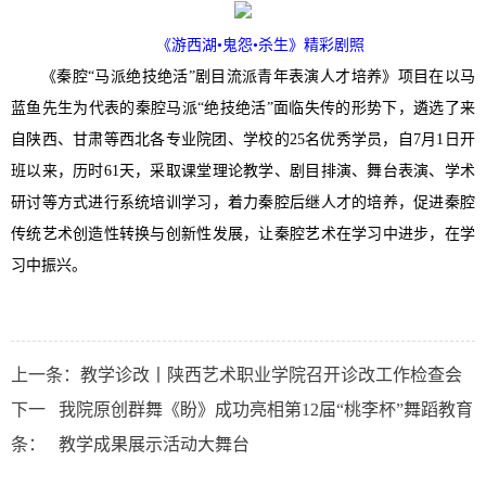
《游西湖•鬼怨•杀生》精彩剧照
《秦腔“马派绝技绝活”剧目流派青年表演人才培养》项目在以马
蓝鱼先生为代表的秦腔马派“绝技绝活”面临失传的形势下，遴选了来
自陕西、甘肃等西北各专业院团、学校的25名优秀学员，自7月1日开
班以来，历时61天，采取课堂理论教学、剧目排演、舞台表演、学术
研讨等方式进行系统培训学习，着力秦腔后继人才的培养，促进秦腔
传统艺术创造性转换与创新性发展，让秦腔艺术在学习中进步，在学
习中振兴。
上一条：
教学诊改丨陕西艺术职业学院召开诊改工作检查会
下一
我院原创群舞《盼》成功亮相第12届“桃李杯”舞蹈教育
条：
教学成果展示活动大舞台