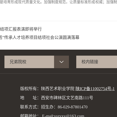
是培育形成现代质量文化。加强制度规范，让质量标准形成权威；加强
目结项汇报表演即将举行
活”传承人才培养项目结项社会公演圆满落幕
兄弟院校
校内链接
版权所有：陕西艺术职业学院
陕ICP备11002754号-1
地 址：西安市碑林区文艺南路111号
联系方式：招生办：86-029-87801470
邮箱地址： E-mail:yszyxy@163.com