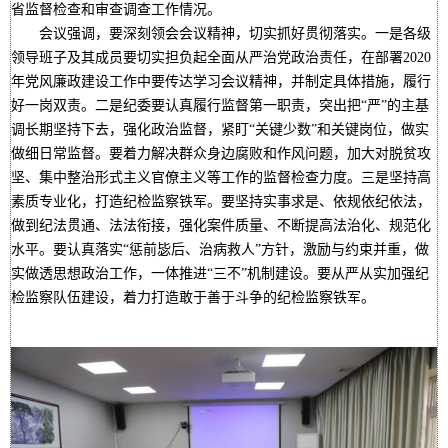
省监督检查和审查调查工作情况。
会议强调，要深刻领会会议精神，切实抓好贯彻落实。一是各级
领导班子及其成员要切实担负起全面从严治党政治责任，在部署2020
年党风廉政建设工作中要传达学习会议精神，并制定具体措施，履行
好一岗双责。二是纪委要认真履行监督第一职责，突出把“严”的主基
调长期坚持下去，强化政治监督，紧盯“关键少数”和关键岗位，做实
做细日常监督。要着力解决群众身边腐败和作风问题，加大对脱贫攻
坚、集中整治形式主义官僚主义等工作的监督检查力度。三是坚持高
素质专业化，打造纪检监察铁军。要坚持实事求是、依规依纪依法，
做到纪法贯通、法法衔接，强化案件质量、不断提高法治化、规范化
水平。要认真落实“惩前毖后、治病救人”方针，激励与约束并重，做
实做透思想政治工作，一体推进“三不”机制建设。要从严从实加强纪
检监察队伍建设，着力打造敢于善于斗争的纪检监察铁军。