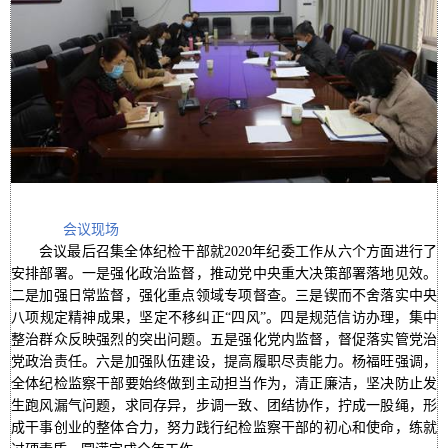
会议现场
会议最后召集全体纪检干部就2020年纪委工作从六个方面进行了
安排
部署。一是强化政治监督，推动党中央重大决策部署落地见效。
二是加强日常监督，强化重点领域专项督查。三是锲而不舍落实中央
八项规定精神成果，坚定不移
纠正“四风”。四是规范信访办理，集中
整治群众反映强烈的突出问题。五是强化党内监督，督促落实管党治
党政治责任。六是加
强队伍建设，提高履职尽责能力。杨福旺强调，
全体纪检监察干部要始终做到主动担当作为，清正廉洁，坚决防止发
生跑风漏气问题，求同存异，步调一致、团结协作，拧成一股绳，形
成干事创业的整体合力，努力践行纪检监察干部的初心和使命，练就