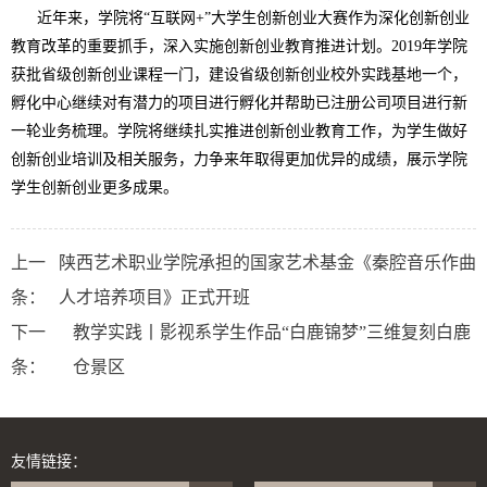
近年来，
学
院
将
“互联网+”大学生创新创业大赛作为深化创新创业
教育改革的重要抓手，深入实施创新创业教育推进计划
。
2019年学院
获批
省级创新创业课程
一门
，
建设
省级
创新创业
校外实践基地
一个
，
孵化中心继续对有潜力的项目进行孵化并帮助已注册公司项目进行新
一轮业务梳理。
学院将继续
扎实推进创新创业教育工作，
为学生做好
创新创业培训及相关服务，
力争
来年
取得
更加
优异
的
成绩，展示
学院
学生创新创业更多成果
。
上一
陕西艺术职业学院承担的国家艺术基金《秦腔音乐作曲
条：
人才培养项目》正式开班
下一
教学实践丨影视系学生作品“白鹿锦梦”三维复刻白鹿
条：
仓景区
友情链接：