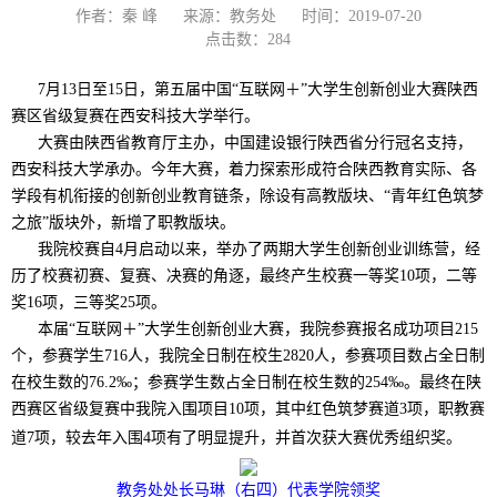
作者：秦 峰
来源：教务处
时间：2019-07-20
点击数：
284
7月13日至15日，第五届中国“互联网＋”大学生创新创业大赛陕西
赛区省级复赛在西安科技大学举行。
大赛由陕西省教育厅主办，中国建设银行陕西省分行冠名支持，
西安科技大学承办。今年大赛，着力探索形成符合陕西教育实际、各
学段有机衔接的创新创业教育链条，除设有高教版块、“青年红色筑梦
之旅”版块外，新增了职教版块。
我院校赛自4月启动以来，举办了两期大学生创新创业训练营，经
历了校赛初赛、复赛、决赛的角逐，最终产生校赛一等奖10项，二等
奖16项，三等奖25项。
本届“互联网＋”大学生创新创业大赛，我院参赛报名成功项目215
个，参赛学生716人，我院全日制在校生2820人，参赛项目数占全日制
在校生数的76.2‰；参赛学生数占全日制在校生数的254‰。最终在陕
西赛区省级复赛中我院入围项目10项，其中红色筑梦赛道3项，职教赛
道7项，较去年入围4项有了明显提升，并首次获大赛优秀组织奖。
教务处处长马琳（右四）代表学院领奖