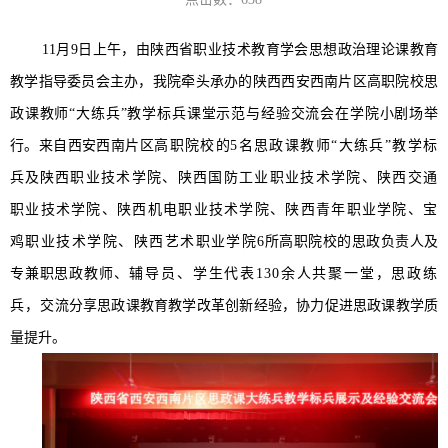
11月9日上午，由陕西省职业技术教育学会思想政治理论课教育
教学指导委员会主办，我院牵头承办的陕西西安西南片区高职院校思
政课教师“大练兵”教学标兵课堂示范与经验交流会在
学院
小剧场举
行。
来自
西安西南片区
高职院校
的
5名思政课教师“大练兵”教学标
兵
及
陕西职业技术学院、陕西国防工业职业技术学院、陕西交通
职业技术学院、陕西机电职业技术学院、陕西青年职业学院、宝
鸡职业技术学院、陕西艺术职业学院
6所高职院校的思政负责人及
专兼职思政教师
、辅导员、学生代表
130余人
共聚一堂，思政练
兵，
交流分享
思政课教育教学改革
创新经验，协力促进思政课教学质
量提升
。