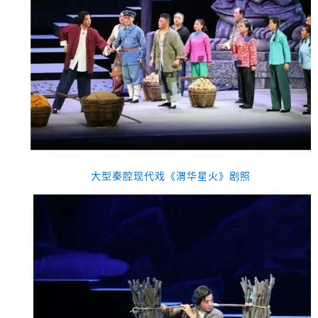
大型秦腔现代戏
《渭华星火》剧照